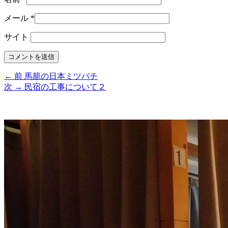
メール
*
サイト
前
←
前
馬籠の日本ミツバチ
投
の
次
次
→
民宿の工事について２
稿
投
の
メ
稿:
投
ナ
稿:
イ
ビ
ン
ゲ
サ
ー
イ
シ
ド
ョ
バ
ン
ー