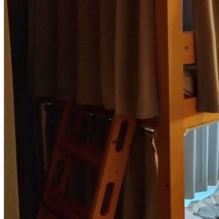
ウ
ィ
ジ
ェ
ッ
ト
エ
リ
ア