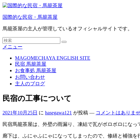
コ
ン
国際的な民宿・馬籠茶屋
テ
ン
馬籠茶屋の主人が管理しているオフィシャルサイトです。
ツ
へ
検
ス
検
索:
メニュー
索
キ
ッ
MAGOMECHAYA ENGLISH SITE
メ
民宿 馬籠茶屋
プ
イ
お食事処 馬籠茶屋
ン
お問い合わせ
メ
主人のブログ
ニ
民宿の工事について
ュ
ー
2021年10月25日
に
hasegawa121
が投稿
—
コメントはありませ
民宿馬籠茶屋は、外壁の雨漏り、凍結で瓦がボロボロになっ
廊下は、ふにゃふにゃになってしまったので、修繕と補強を